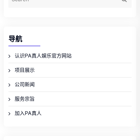
导航
认识PA真人娱乐官方网站
项目展示
公司新闻
服务宗旨
加入PA真人