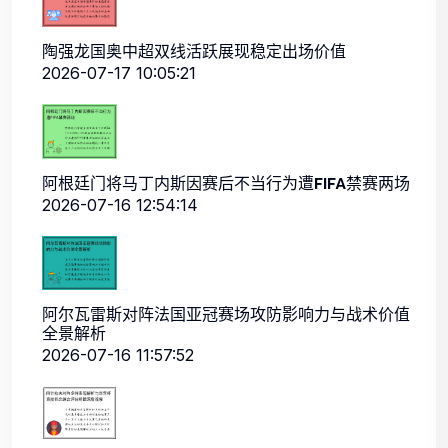
陶强龙国奥中超双线活跃展现稳定出场价值
2026-07-17 10:05:21
阿根廷门将马丁内斯因赛后不当行为遭FIFA禁赛两场
2026-07-16 12:54:14
阿尔瓦雷斯对阵法国亚冠赛场攻防影响力与战术价值
全景解析
2026-07-16 11:57:52