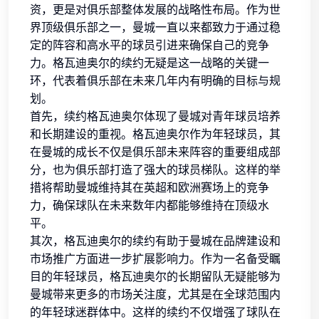
资，更是对俱乐部整体发展的战略性布局。作为世
界顶级俱乐部之一，曼城一直以来都致力于通过稳
定的阵容和高水平的球员引进来确保自己的竞争
力。格瓦迪奥尔的续约无疑是这一战略的关键一
环，代表着俱乐部在未来几年内有明确的目标与规
划。
首先，续约格瓦迪奥尔体现了曼城对青年球员培养
和长期建设的重视。格瓦迪奥尔作为年轻球员，其
在曼城的成长不仅是俱乐部未来阵容的重要组成部
分，也为俱乐部打造了强大的球员梯队。这样的举
措将帮助曼城维持其在英超和欧洲赛场上的竞争
力，确保球队在未来数年内都能够维持在顶级水
平。
其次，格瓦迪奥尔的续约有助于曼城在品牌建设和
市场推广方面进一步扩展影响力。作为一名备受瞩
目的年轻球员，格瓦迪奥尔的长期留队无疑能够为
曼城带来更多的市场关注度，尤其是在全球范围内
的年轻球迷群体中。这样的续约不仅增强了球队在