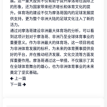
展。这一重大投资不仅有助于提升摩洛哥在国际上
的形象，还为国家带来经济增长和体育文化的提
升。体育场的建设不仅为摩洛哥国内的足球发展提
供支持，更为整个非洲大陆的足球文化注入了新的
活力。
通过对摩洛哥建设非洲最大体育场的分析，可以看
到这项计划对于摩洛哥、非洲乃至全球体育事业的
重要意义。作为非洲最大的体育场，这一项目将成
为非洲体育发展的标杆，为未来的体育赛事提供良
好的平台，并在推动经济发展、文化交流等方面发
挥重要作用。摩洛哥通过这一举措，不仅展示了其
在全球体育舞台的雄心，也为非洲体育事业的未来
奠定了坚实基础。
上一篇
下一篇