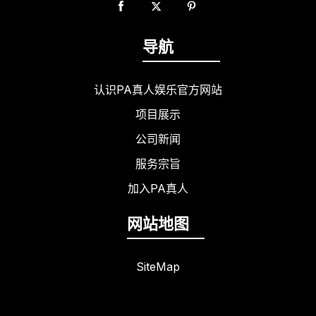
导航
认识PA真人娱乐官方网站
项目展示
公司新闻
服务宗旨
加入PA真人
网站地图
SiteMap