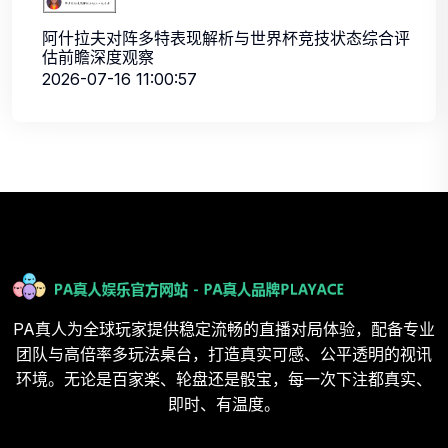
阿什拉夫对阵多特表现解析与世界杯竞技状态综合评
估前瞻深度观察
2026-07-16 11:00:57
PA真人为全球玩家提供稳定流畅的直播对局体验，配备专业
团队与高倍率多玩法桌台，打造真实可感、公平透明的视讯
环境。无论是百家楽、轮盘还是骰宝，每一次下注都真实、
即时、有温度。