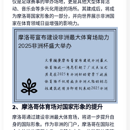
仅是足球赛事的举办场地，更是其他大型体育活
动、音乐会等多元化用途的场所。其建成后，将成
为摩洛哥国家形象的一部分，并向世界展示非洲国
家在体育领域日益增强的影响力。
2、摩洛哥体育场对国家形象的提升
摩洛哥通过建设非洲最大体育场，将进一步提升自
身的国际形象。作为非洲的门户，摩洛哥在国际社