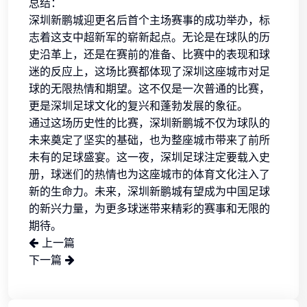
总结：
深圳新鹏城迎更名后首个主场赛事的成功举办，标
志着这支中超新军的崭新起点。无论是在球队的历
史沿革上，还是在赛前的准备、比赛中的表现和球
迷的反应上，这场比赛都体现了深圳这座城市对足
球的无限热情和期望。这不仅是一次普通的比赛，
更是深圳足球文化的复兴和蓬勃发展的象征。
通过这场历史性的比赛，深圳新鹏城不仅为球队的
未来奠定了坚实的基础，也为整座城市带来了前所
未有的足球盛宴。这一夜，深圳足球注定要载入史
册，球迷们的热情也为这座城市的体育文化注入了
新的生命力。未来，深圳新鹏城有望成为中国足球
的新兴力量，为更多球迷带来精彩的赛事和无限的
期待。
上一篇
下一篇