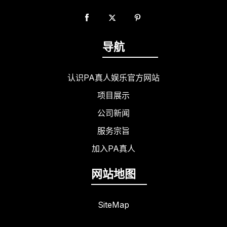
导航
认识PA真人娱乐官方网站
项目展示
公司新闻
服务宗旨
加入PA真人
网站地图
SiteMap