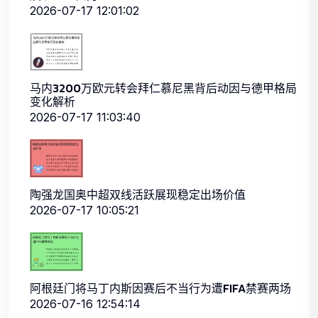
2026-07-17 12:01:02
马内3200万欧元转会拜仁慕尼黑背后动因与德甲格局
变化解析
2026-07-17 11:03:40
陶强龙国奥中超双线活跃展现稳定出场价值
2026-07-17 10:05:21
阿根廷门将马丁内斯因赛后不当行为遭FIFA禁赛两场
2026-07-16 12:54:14