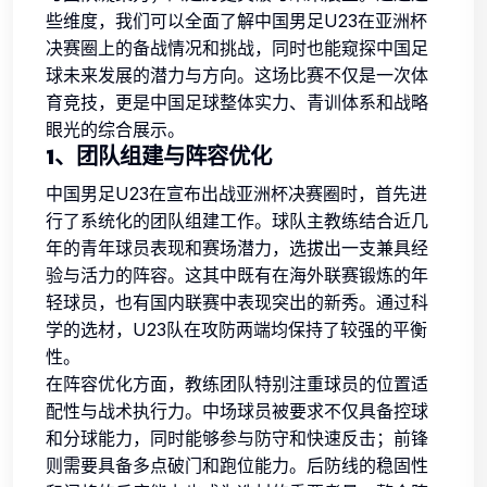
些维度，我们可以全面了解中国男足U23在亚洲杯
决赛圈上的备战情况和挑战，同时也能窥探中国足
球未来发展的潜力与方向。这场比赛不仅是一次体
育竞技，更是中国足球整体实力、青训体系和战略
眼光的综合展示。
1、团队组建与阵容优化
中国男足U23在宣布出战亚洲杯决赛圈时，首先进
行了系统化的团队组建工作。球队主教练结合近几
年的青年球员表现和赛场潜力，选拔出一支兼具经
验与活力的阵容。这其中既有在海外联赛锻炼的年
轻球员，也有国内联赛中表现突出的新秀。通过科
学的选材，U23队在攻防两端均保持了较强的平衡
性。
在阵容优化方面，教练团队特别注重球员的位置适
配性与战术执行力。中场球员被要求不仅具备控球
和分球能力，同时能够参与防守和快速反击；前锋
则需要具备多点破门和跑位能力。后防线的稳固性