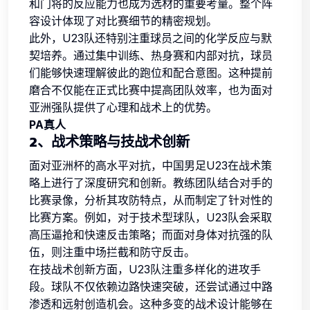
和门将的反应能力也成为选材的重要考量。整个阵
容设计体现了对比赛细节的精密规划。
此外，U23队还特别注重球员之间的化学反应与默
契培养。通过集中训练、热身赛和内部对抗，球员
们能够快速理解彼此的跑位和配合意图。这种提前
磨合不仅能在正式比赛中提高团队效率，也为面对
亚洲强队提供了心理和战术上的优势。
PA真人
2、战术策略与技战术创新
面对亚洲杯的高水平对抗，中国男足U23在战术策
略上进行了深度研究和创新。教练团队结合对手的
比赛录像，分析其攻防特点，从而制定了针对性的
比赛方案。例如，对于技术型球队，U23队会采取
高压逼抢和快速反击策略；而面对身体对抗强的队
伍，则注重中场拦截和防守反击。
在技战术创新方面，U23队注重多样化的进攻手
段。球队不仅依赖边路快速突破，还尝试通过中路
渗透和远射创造机会。这种多变的战术设计能够在