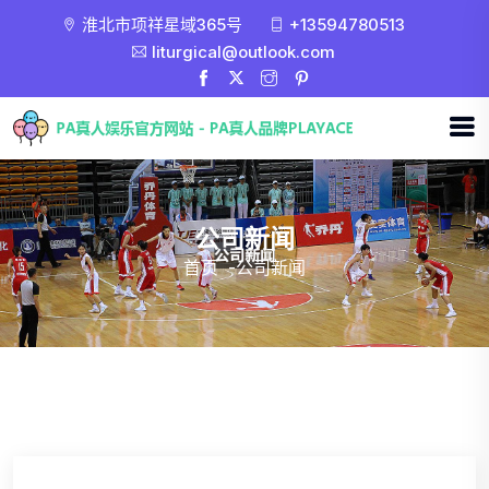
淮北市项祥星域365号
+13594780513
liturgical@outlook.com
公司新闻
首页
-
公司新闻