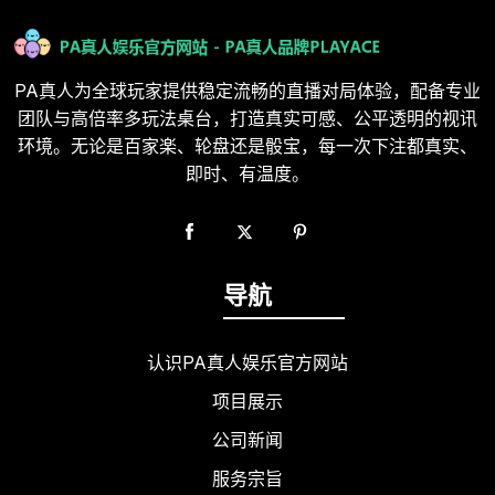
PA真人为全球玩家提供稳定流畅的直播对局体验，配备专业
团队与高倍率多玩法桌台，打造真实可感、公平透明的视讯
环境。无论是百家楽、轮盘还是骰宝，每一次下注都真实、
即时、有温度。
导航
认识PA真人娱乐官方网站
项目展示
公司新闻
服务宗旨