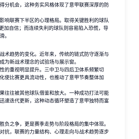
得分机会，这种务实风格体现了意甲联赛深厚的防
影响联赛下半区的心理格局。取得关键胜利的球队
中更加自信；而连续失利的球队则容易陷入恐慌，导
滑。
战术趋势的变化。近年来，传统的链式防守逐渐与
成为新战术理念的试验场与展示窗。
性的重视明显提升。三中卫与四后卫体系频繁切
化使比赛更具流动性，也推动了意甲节奏整体加
果往往被其他球队借鉴和放大。一种成功打法可能
迅速迭代更新，这种动态循环塑造了意甲独特而富
胜负之争，更是赛季走势与阶段格局的集中体现。
对抗，联赛的力量结构、心理走向与战术趋势逐步