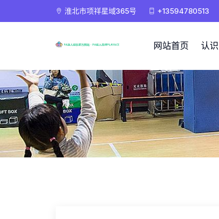
淮北市项祥星域365号
+13594780513
网站首页
认识