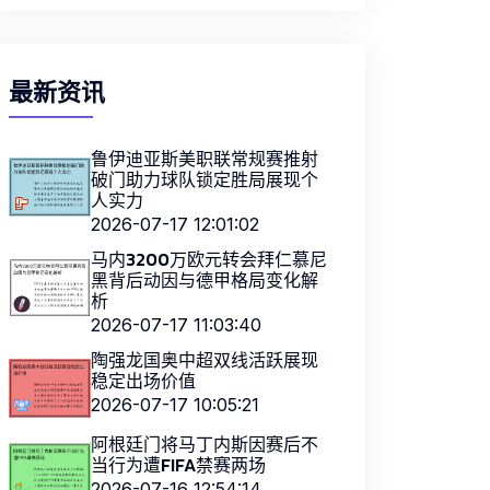
最新资讯
鲁伊迪亚斯美职联常规赛推射
破门助力球队锁定胜局展现个
人实力
2026-07-17 12:01:02
马内3200万欧元转会拜仁慕尼
黑背后动因与德甲格局变化解
析
2026-07-17 11:03:40
陶强龙国奥中超双线活跃展现
稳定出场价值
2026-07-17 10:05:21
阿根廷门将马丁内斯因赛后不
当行为遭FIFA禁赛两场
2026-07-16 12:54:14