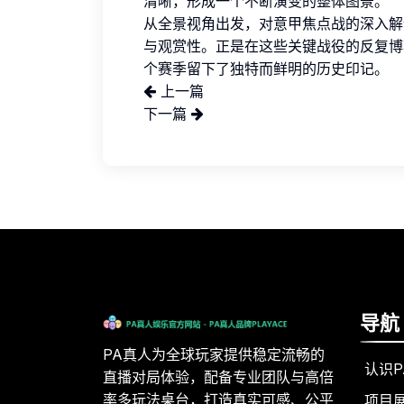
清晰，形成一个不断演变的整体图景。
从全景视角出发，对意甲焦点战的深入解
与观赏性。正是在这些关键战役的反复博
个赛季留下了独特而鲜明的历史印记。
上一篇
下一篇
导航
PA真人为全球玩家提供稳定流畅的
认识
直播对局体验，配备专业团队与高倍
率多玩法桌台，打造真实可感、公平
项目