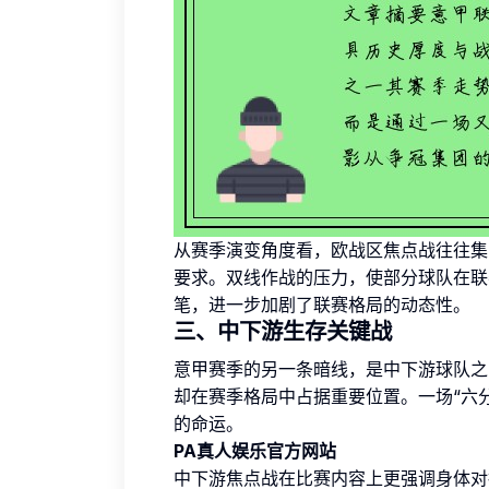
从赛季演变角度看，欧战区焦点战往往集
要求。双线作战的压力，使部分球队在联
笔，进一步加剧了联赛格局的动态性。
三、中下游生存关键战
意甲赛季的另一条暗线，是中下游球队之
却在赛季格局中占据重要位置。一场“六
的命运。
PA真人娱乐官方网站
中下游焦点战在比赛内容上更强调身体对