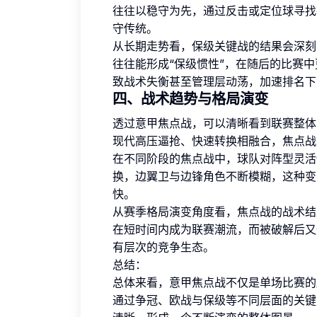
往往以稳守为先，通过反击或定位球寻找
守传统。
从长期走势看，保级关键战的结果会深刻
往往能形成“保级惯性”，在随后的比赛
致战术失衡甚至管理层动荡，加速排名下
四、战术趋势与格局演变
透过意甲焦点战，可以清晰看到联赛整体
现代高压逼抢、快速转换相融合，焦点战
在不同阶段的焦点战中，球队对阵型灵活
换，边翼卫与边锋角色不断模糊，这种变
快。
从赛季格局演变角度看，焦点战的战术结
在短时间内成为联赛潮流，而被破解后又
有层次的竞争生态。
总结：
总体来看，意甲焦点战不仅是单场比赛的
通过争冠、欧战与保级等不同层面的关键