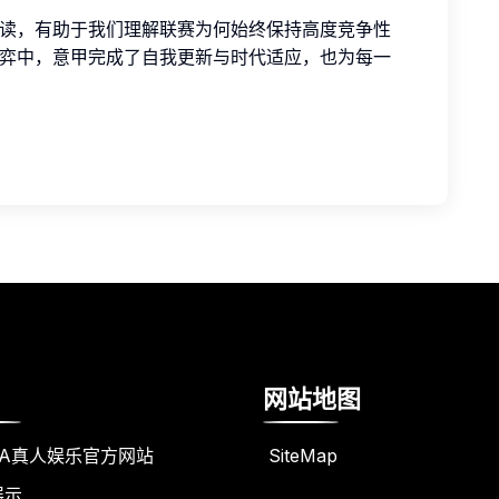
读，有助于我们理解联赛为何始终保持高度竞争性
弈中，意甲完成了自我更新与时代适应，也为每一
网站地图
PA真人娱乐官方网站
SiteMap
展示