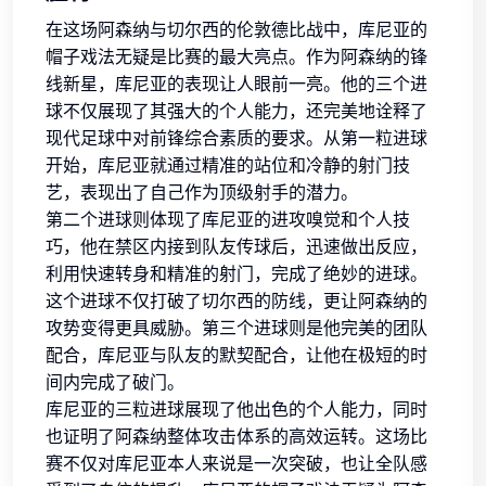
在这场阿森纳与切尔西的伦敦德比战中，库尼亚的
帽子戏法无疑是比赛的最大亮点。作为阿森纳的锋
线新星，库尼亚的表现让人眼前一亮。他的三个进
球不仅展现了其强大的个人能力，还完美地诠释了
现代足球中对前锋综合素质的要求。从第一粒进球
开始，库尼亚就通过精准的站位和冷静的射门技
艺，表现出了自己作为顶级射手的潜力。
第二个进球则体现了库尼亚的进攻嗅觉和个人技
巧，他在禁区内接到队友传球后，迅速做出反应，
利用快速转身和精准的射门，完成了绝妙的进球。
这个进球不仅打破了切尔西的防线，更让阿森纳的
攻势变得更具威胁。第三个进球则是他完美的团队
配合，库尼亚与队友的默契配合，让他在极短的时
间内完成了破门。
库尼亚的三粒进球展现了他出色的个人能力，同时
也证明了阿森纳整体攻击体系的高效运转。这场比
赛不仅对库尼亚本人来说是一次突破，也让全队感