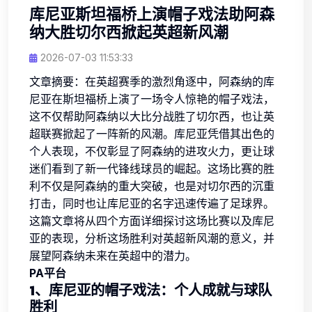
库尼亚斯坦福桥上演帽子戏法助阿森
纳大胜切尔西掀起英超新风潮
2026-07-03 11:53:33
文章摘要：在英超赛季的激烈角逐中，阿森纳的库
尼亚在斯坦福桥上演了一场令人惊艳的帽子戏法，
这不仅帮助阿森纳以大比分战胜了切尔西，也让英
超联赛掀起了一阵新的风潮。库尼亚凭借其出色的
个人表现，不仅彰显了阿森纳的进攻火力，更让球
迷们看到了新一代锋线球员的崛起。这场比赛的胜
利不仅是阿森纳的重大突破，也是对切尔西的沉重
打击，同时也让库尼亚的名字迅速传遍了足球界。
这篇文章将从四个方面详细探讨这场比赛以及库尼
亚的表现，分析这场胜利对英超新风潮的意义，并
展望阿森纳未来在英超中的潜力。
PA平台
1、库尼亚的帽子戏法：个人成就与球队
胜利