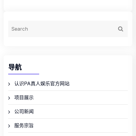
导航
认识PA真人娱乐官方网站
项目展示
公司新闻
服务宗旨