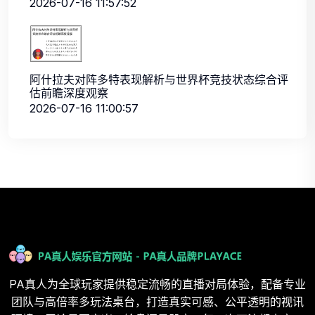
2026-07-16 11:57:52
阿什拉夫对阵多特表现解析与世界杯竞技状态综合评
估前瞻深度观察
2026-07-16 11:00:57
PA真人为全球玩家提供稳定流畅的直播对局体验，配备专业
团队与高倍率多玩法桌台，打造真实可感、公平透明的视讯