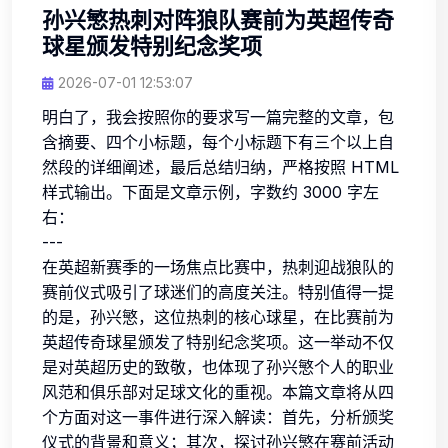
孙兴慜热刺对阵狼队赛前为英超传奇
球星颁发特别纪念奖项
2026-07-01 12:53:07
明白了，我会按照你的要求写一篇完整的文章，包
含摘要、四个小标题，每个小标题下有三个以上自
然段的详细阐述，最后总结归纳，严格按照 HTML
样式输出。下面是文章示例，字数约 3000 字左
右：
---
在英超新赛季的一场焦点比赛中，热刺迎战狼队的
赛前仪式吸引了球迷们的高度关注。特别值得一提
的是，孙兴慜，这位热刺的核心球星，在比赛前为
英超传奇球星颁发了特别纪念奖项。这一举动不仅
是对英超历史的致敬，也体现了孙兴慜个人的职业
风范和俱乐部对足球文化的重视。本篇文章将从四
个方面对这一事件进行深入解读：首先，分析颁奖
仪式的背景和意义；其次，探讨孙兴慜在赛前活动