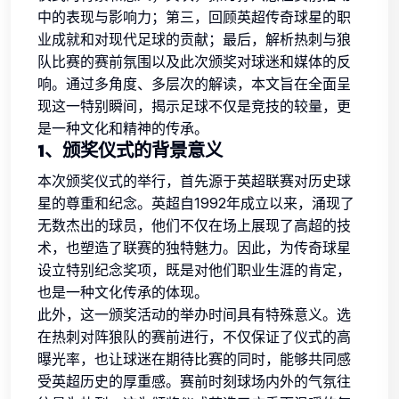
中的表现与影响力；第三，回顾英超传奇球星的职
业成就和对现代足球的贡献；最后，解析热刺与狼
队比赛的赛前氛围以及此次颁奖对球迷和媒体的反
响。通过多角度、多层次的解读，本文旨在全面呈
现这一特别瞬间，揭示足球不仅是竞技的较量，更
是一种文化和精神的传承。
1、颁奖仪式的背景意义
本次颁奖仪式的举行，首先源于英超联赛对历史球
星的尊重和纪念。英超自1992年成立以来，涌现了
无数杰出的球员，他们不仅在场上展现了高超的技
术，也塑造了联赛的独特魅力。因此，为传奇球星
设立特别纪念奖项，既是对他们职业生涯的肯定，
也是一种文化传承的体现。
此外，这一颁奖活动的举办时间具有特殊意义。选
在热刺对阵狼队的赛前进行，不仅保证了仪式的高
曝光率，也让球迷在期待比赛的同时，能够共同感
受英超历史的厚重感。赛前时刻球场内外的气氛往