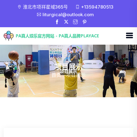
淮北市项祥星域365号
+13594780513
liturgical@outlook.com
项目展示
首页
-
项目展示