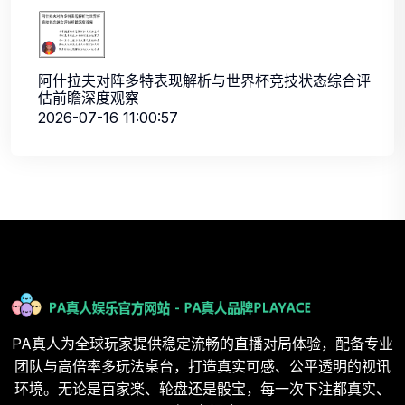
阿什拉夫对阵多特表现解析与世界杯竞技状态综合评
估前瞻深度观察
2026-07-16 11:00:57
PA真人为全球玩家提供稳定流畅的直播对局体验，配备专业
团队与高倍率多玩法桌台，打造真实可感、公平透明的视讯
环境。无论是百家楽、轮盘还是骰宝，每一次下注都真实、