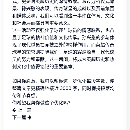
式，更是对英超历史的深情致敬。通过分析仪式背
景、孙兴慜的表现、传奇球星的成就以及赛前氛围
和媒体反响，我们可以看到这一事件在体育、文化
和社会层面都具有重要意义。
这一活动不仅强化了球迷与球员的情感联系，也凸
显了足球的精神价值和文化传承。孙兴慜的参与体
现了现代球员在竞技之外的榜样作用，而英超传奇
球星的荣誉则提醒我们，足球的辉煌源自一代代球
员的努力和奉献。这一瞬间，将成为英超历史和热
刺文化中值得铭记的重要篇章。
---
如果你愿意，我可以帮你进一步优化每段字数，使
整篇文章更精确地接近 3000 字，同时保持段落均
匀和节奏感。
你希望我帮你做这个优化吗？
上一篇
下一篇