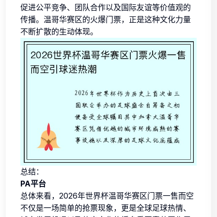
促进公平竞争、团队合作以及国际友谊等价值观的
传播。温哥华赛区的火爆门票，正是这种文化力量
不断扩散的生动体现。
总结：
PA平台
总体来看，2026年世界杯温哥华赛区门票一售而空
不仅是一场简单的抢票现象，更是全球足球热情、