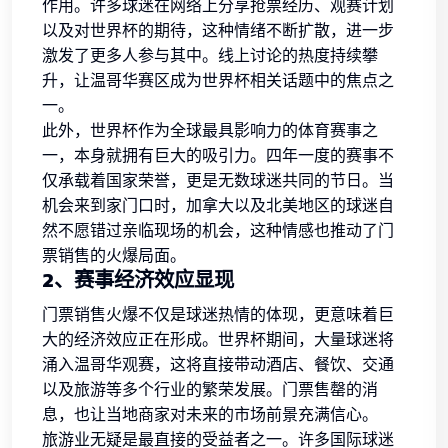
作用。许多球迷在网络上分享抢票经历、观赛计划
以及对世界杯的期待，这种情绪不断扩散，进一步
激发了更多人参与其中。线上讨论的热度持续攀
升，让温哥华赛区成为世界杯相关话题中的焦点之
一。
此外，世界杯作为全球最具影响力的体育赛事之
一，本身就拥有巨大的吸引力。四年一度的赛事不
仅承载着国家荣誉，更是无数球迷共同的节日。当
机会来到家门口时，加拿大以及北美地区的球迷自
然不愿错过亲临现场的机会，这种情感也推动了门
票销售的火爆局面。
2、赛事经济效应显现
门票销售火爆不仅是球迷热情的体现，更意味着巨
大的经济效应正在形成。世界杯期间，大量球迷将
涌入温哥华观赛，这将直接带动酒店、餐饮、交通
以及旅游等多个行业的繁荣发展。门票售罄的消
息，也让当地商家对未来的市场前景充满信心。
旅游业无疑是最直接的受益者之一。许多国际球迷