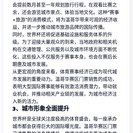
会提前数月甚至一年规划旅行行程，在观看比赛之
余，还会游览城市景点、体验当地文化。这种“赛事
+旅游”的消费模式，将为温哥华带来可观的经济收
益，并进一步推动城市旅游品牌的国际传播。
同时，世界杯还将促进基础设施和服务体系的升
级。为了迎接大量观众的到来，当地政府和相关机
构在交通管理、公共服务以及城市环境方面不断优
化，这些投入不仅服务于赛事本身，也会在赛后长
期惠及城市发展。
从更宏观的角度来看，体育赛事经济已成为现代城
市发展的重要动力。温哥华赛区门票销售的成功，
表明大型国际赛事能够有效激活消费潜力，带动就
业机会，并推动相关产业链的发展，为城市经济注
入新的活力。
3、城市形象全面提升
世界杯是全球关注度极高的体育盛会，每一座承办
城市都会获得巨大的国际曝光度。温哥华赛区门票