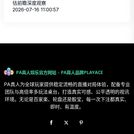
估前瞻深度观察
2026-07-16 11:00:57
PA真人为全球玩家提供稳定流畅的直播对局体验，配备专业
团队与高倍率多玩法桌台，打造真实可感、公平透明的视讯
环境。无论是百家楽、轮盘还是骰宝，每一次下注都真实、
即时、有温度。