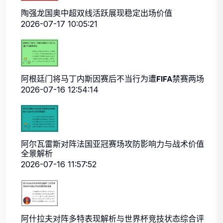
陶强龙国奥中超双线活跃展现稳定出场价值
2026-07-17 10:05:21
阿根廷门将马丁内斯因赛后不当行为遭FIFA禁赛两场
2026-07-16 12:54:14
阿尔瓦雷斯对阵法国亚冠赛场攻防影响力与战术价值
全景解析
2026-07-16 11:57:52
阿什拉夫对阵多特表现解析与世界杯竞技状态综合评