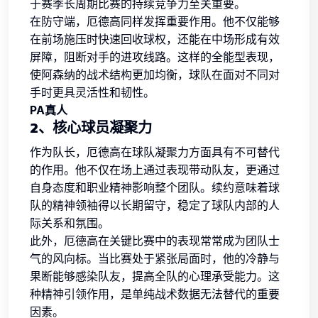
于赛季长周期比赛的持续竞争力至关重要。
在防守端，厄德高同样发挥重要作用。他不仅能够
在前场施压时快速回收球权，还能在中场形成有效
屏障，阻断对手的进攻线路。这样的全能型表现，
使阿森纳的战术结构更加均衡，球队在面对不同对
手时更具灵活性和韧性。
PA真人
2、核心球员凝聚力
作为队长，厄德高在球队凝聚力方面具有不可替代
的作用。他不仅在场上通过表现带动队友，更通过
自身态度和职业精神影响整个团队。续约意味着球
队的精神领袖得以长期留守，稳定了球队内部的人
际关系和氛围。
此外，厄德高在关键比赛中的表现常常成为团队士
气的风向标。当比赛处于紧张局面时，他的冷静与
果断能够感染队友，提高全队的心理承受能力。这
种精神引领作用，是单纯战术数据无法替代的重要
因素。