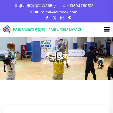
淮北市项祥星域365号
+13594780513
liturgical@outlook.com
项目展示
首页
-
项目展示