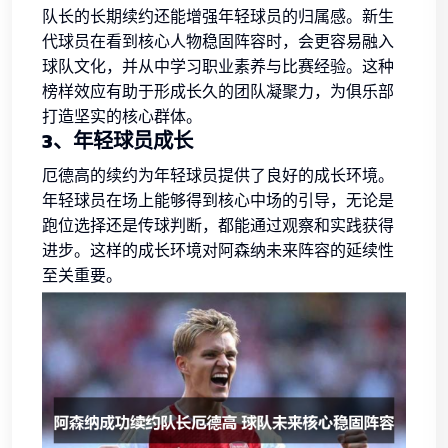
队长的长期续约还能增强年轻球员的归属感。新生
代球员在看到核心人物稳固阵容时，会更容易融入
球队文化，并从中学习职业素养与比赛经验。这种
榜样效应有助于形成长久的团队凝聚力，为俱乐部
打造坚实的核心群体。
3、年轻球员成长
厄德高的续约为年轻球员提供了良好的成长环境。
年轻球员在场上能够得到核心中场的引导，无论是
跑位选择还是传球判断，都能通过观察和实践获得
进步。这样的成长环境对阿森纳未来阵容的延续性
至关重要。