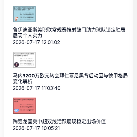
鲁伊迪亚斯美职联常规赛推射破门助力球队锁定胜局
展现个人实力
2026-07-17 12:01:02
马内3200万欧元转会拜仁慕尼黑背后动因与德甲格局
变化解析
2026-07-17 11:03:40
陶强龙国奥中超双线活跃展现稳定出场价值
2026-07-17 10:05:21