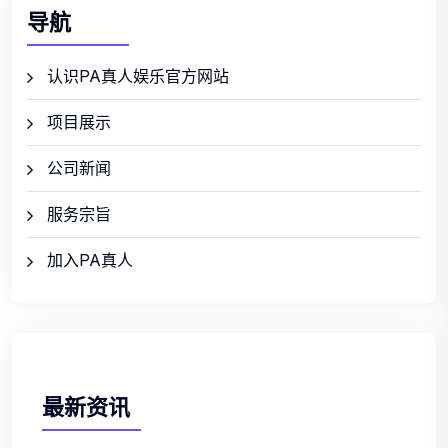
导航
认识PA真人娱乐官方网站
项目展示
公司新闻
服务宗旨
加入PA真人
最新资讯