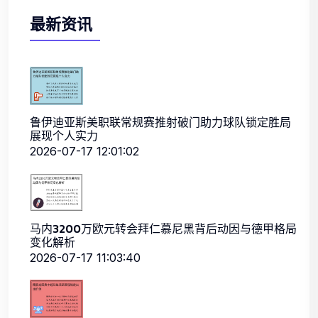
最新资讯
鲁伊迪亚斯美职联常规赛推射破门助力球队锁定胜局
展现个人实力
2026-07-17 12:01:02
马内3200万欧元转会拜仁慕尼黑背后动因与德甲格局
变化解析
2026-07-17 11:03:40