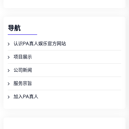
导航
认识PA真人娱乐官方网站
项目展示
公司新闻
服务宗旨
加入PA真人