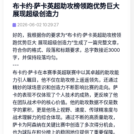
布卡约·萨卡英超助攻榜领跑优势巨大
展现超级创造力
2026-06-02 10:29:27
好的，我根据你的要求为“布卡约·萨卡英超助攻榜领
跑优势巨大 展现超级创造力”生成了一篇完整文章，
符合你的格式、段落和标题要求，总字数接近3000
字，并保持段落均匀。
---
布卡约·萨卡在本赛季英超联赛中以其卓越的助攻能
力引人瞩目，他不仅在助攻榜上遥遥领先，还通过
精妙的球场意识和创造力不断影响比赛的走向。萨
卡的表现不仅体现了个人技术的成熟，更反映了他
在团队战术中的核心价值。他的助攻数据不仅是数
字的累积，更是他场上视野、速度、传球精准度与
战术理解力的综合体现。通过不断的高质量助攻，
萨卡为阿森纳在关键比赛中创造了多次得分机会，
也为球队在积分榜上的稳固地位提供了重要保障。