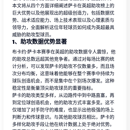
本文将从四个方面详细阐述萨卡在英超助攻榜上的
巨大优势以及他展现出的超级创造力，包括数据优
势、战术适应能力、场上技术表现以及心理素质与
领导力，全面解析这位年轻球员如何成为英超最具
威胁的助攻型球员。
1、助攻数据优势显著
布卡约·萨卡本赛季在英超的助攻数据令人震惊，他
的助攻总数远超其他竞争者。通过对每场比赛的统
计分析，可以发现萨卡的助攻不仅数量多，而且场
次分布均衡，这意味着他能够在整个赛季中持续为
球队创造机会，而不是集中在个别场次爆发。这种
稳定性是衡量顶尖助攻球员的重要指标。
萨卡的助攻类型多样，从边路传中到中路直塞，再
到定位球创造机会，他的助攻方式丰富多变。这不
仅增加了对手防守的难度，也显示出他极强的场上
判断力和传球意识。与其他助攻球员相比，萨卡的
多样化助攻手段让他在统计数据上处于绝对优势。