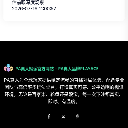
估前瞻深度观察
2026-07-16 11:00:57
PA真人为全球玩家提供稳定流畅的直播对局体验，配备专业
团队与高倍率多玩法桌台，打造真实可感、公平透明的视讯
环境。无论是百家楽、轮盘还是骰宝，每一次下注都真实、
即时、有温度。