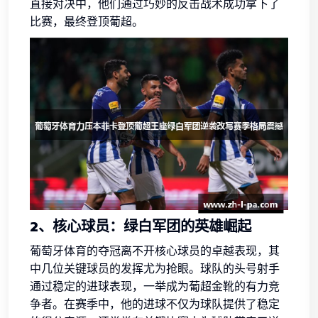
直接对决中，他们通过巧妙的反击战术成功拿下了
比赛，最终登顶葡超。
2、核心球员：绿白军团的英雄崛起
葡萄牙体育的夺冠离不开核心球员的卓越表现，其
中几位关键球员的发挥尤为抢眼。球队的头号射手
通过稳定的进球表现，一举成为葡超金靴的有力竞
争者。在赛季中，他的进球不仅为球队提供了稳定