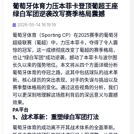
葡萄牙体育力压本菲卡登顶葡超王座
绿白军团逆袭改写赛季格局震撼
2026-05-14 16:19:19
葡萄牙体育（Sporting CP）在2025赛季的葡萄牙
超级联赛（葡超）中，力压本菲卡，夺得了令人震
惊的冠军，这一成绩彻底改变了葡超的赛季格局，
也让“绿白军团”成功逆袭，撼动了本菲卡与波尔图
长久以来的强势地位。本文将从四个方面详细分析
葡萄牙体育的夺冠之路，这其中包括球队的战术革
新、核心球员的突出表现、对手的失误与挑战以及
赛季整体格局的变化。通过这些视角的分析，我们
可以更深刻地理解这场胜利背后的深远意义与震撼
效果。
PA平台
1、战术革新：重塑绿白军团打法
葡萄牙体育的成功离不开其战术体系的全面革新。