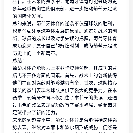
基石。在未来的赛季中，葡萄牙体育可能会成为更
多年轻球员向往的俱乐部，进一步推动葡萄牙足球
的国际化发展。
总的来说，葡萄牙体育的逆袭不仅是球队的胜利，
也是葡萄牙足球整体发展的象征。通过对战术的创
新、球员的成长以及对手失误的把握，葡萄牙体育
成功迎来了属于自己的辉煌时刻，成为葡萄牙足球
历史上的一个新篇章。
总结：
葡萄牙体育能够力压本菲卡登顶葡超，其成功的背
后离不开多方面的因素。首先，战术上的创新使得
他们在面对强敌时能够游刃有余，其次，球队核心
球员的杰出表现为球队提供了强大的竞争力。在本
赛季，葡萄牙体育不仅抓住了本菲卡的失误，还通
过出色的整体表现成功改写了赛季格局，给葡萄牙
足球带来了新的活力。
未来的葡超赛季中，葡萄牙体育是否能保持这种强
势表现，继续对本菲卡和波尔图形成威胁，仍然是