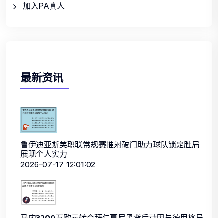
加入PA真人
最新资讯
鲁伊迪亚斯美职联常规赛推射破门助力球队锁定胜局
展现个人实力
2026-07-17 12:01:02
马内3200万欧元转会拜仁慕尼黑背后动因与德甲格局