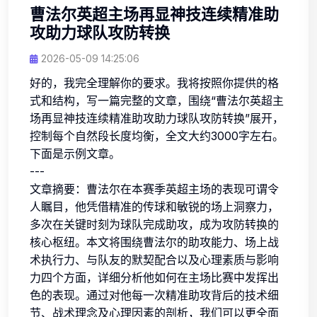
曹法尔英超主场再显神技连续精准助
攻助力球队攻防转换
2026-05-09 14:25:06
好的，我完全理解你的要求。我将按照你提供的格
式和结构，写一篇完整的文章，围绕“曹法尔英超主
场再显神技连续精准助攻助力球队攻防转换”展开，
控制每个自然段长度均衡，全文大约3000字左右。
下面是示例文章。
---
文章摘要：曹法尔在本赛季英超主场的表现可谓令
人瞩目，他凭借精准的传球和敏锐的场上洞察力，
多次在关键时刻为球队完成助攻，成为攻防转换的
核心枢纽。本文将围绕曹法尔的助攻能力、场上战
术执行力、与队友的默契配合以及心理素质与影响
力四个方面，详细分析他如何在主场比赛中发挥出
色的表现。通过对他每一次精准助攻背后的技术细
节、战术理念及心理因素的剖析，我们可以更全面