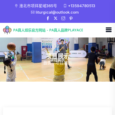
淮北市项祥星域365号
+13594780513
liturgical@outlook.com
项目展示
首页
-
项目展示