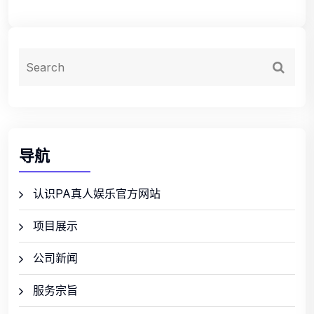
导航
认识PA真人娱乐官方网站
项目展示
公司新闻
服务宗旨