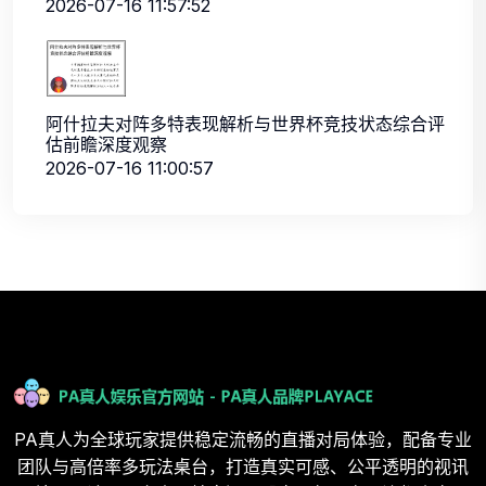
2026-07-16 11:57:52
阿什拉夫对阵多特表现解析与世界杯竞技状态综合评
估前瞻深度观察
2026-07-16 11:00:57
PA真人为全球玩家提供稳定流畅的直播对局体验，配备专业
团队与高倍率多玩法桌台，打造真实可感、公平透明的视讯