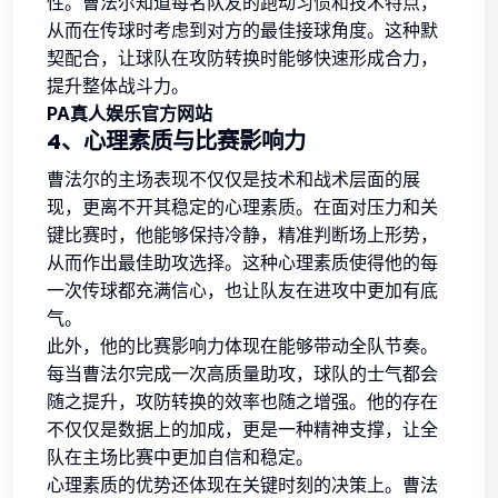
性。曹法尔知道每名队友的跑动习惯和技术特点，
从而在传球时考虑到对方的最佳接球角度。这种默
契配合，让球队在攻防转换时能够快速形成合力，
提升整体战斗力。
PA真人娱乐官方网站
4、心理素质与比赛影响力
曹法尔的主场表现不仅仅是技术和战术层面的展
现，更离不开其稳定的心理素质。在面对压力和关
键比赛时，他能够保持冷静，精准判断场上形势，
从而作出最佳助攻选择。这种心理素质使得他的每
一次传球都充满信心，也让队友在进攻中更加有底
气。
此外，他的比赛影响力体现在能够带动全队节奏。
每当曹法尔完成一次高质量助攻，球队的士气都会
随之提升，攻防转换的效率也随之增强。他的存在
不仅仅是数据上的加成，更是一种精神支撑，让全
队在主场比赛中更加自信和稳定。
心理素质的优势还体现在关键时刻的决策上。曹法