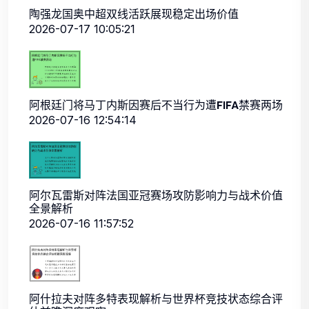
陶强龙国奥中超双线活跃展现稳定出场价值
2026-07-17 10:05:21
阿根廷门将马丁内斯因赛后不当行为遭FIFA禁赛两场
2026-07-16 12:54:14
阿尔瓦雷斯对阵法国亚冠赛场攻防影响力与战术价值
全景解析
2026-07-16 11:57:52
阿什拉夫对阵多特表现解析与世界杯竞技状态综合评