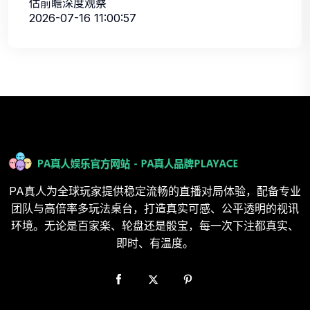
估前瞻深度观察
2026-07-16 11:00:57
PA真人为全球玩家提供稳定流畅的直播对局体验，配备专业
团队与高倍率多玩法桌台，打造真实可感、公平透明的视讯
环境。无论是百家楽、轮盘还是骰宝，每一次下注都真实、
即时、有温度。