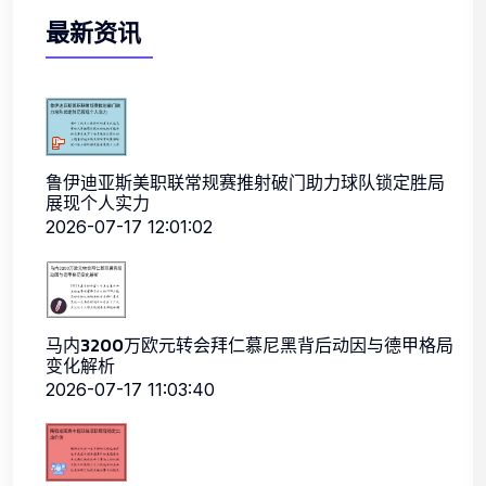
最新资讯
鲁伊迪亚斯美职联常规赛推射破门助力球队锁定胜局
展现个人实力
2026-07-17 12:01:02
马内3200万欧元转会拜仁慕尼黑背后动因与德甲格局
变化解析
2026-07-17 11:03:40