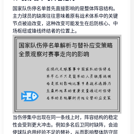
国家队伤停名单首先直接影响的是整体阵容结构。
主力球员的缺席往往意味着原有战术体系中的关键
节点被迫改变，这种改变可能发生在后防核心、中
场枢纽或锋线终结者的位置上。
当伤停集中出现在同一条线上时，阵容结构的稳定
性会受到更大冲击。例如多名后卫同时缺阵，会迫
使球队启用经验不足的替补，从而影响整体防守层