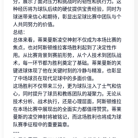
分，展示了面对压力和挑战时的韧性和执行力。这
种经历将为球队后续的硬仗提供宝贵经验，同时为
球迷带来信心和期待，彰显出足球比赛中团队与个
人共同努力的价值。
总结：
总体来看，蒂莱曼斯凌空神射不仅成为本场比赛的
焦点，也对阿斯顿维拉客场胜利起到了决定性作
用。从比赛背景到赛前形势，从个人技术到团队战
术，每一环节都为胜利奠定了基础。蒂莱曼斯的关
键进球体现了他在关键时刻的冷静与精准，也彰显
了中场球员在现代足球中的多面价值。
这场胜利不仅带来三分，更为球队注入了士气和信
心，同时提升了球员和教练团队的凝聚力。无论从
技术分析、战术执行，还是心理层面，阿斯顿维拉
在本场比赛中展现出的全面实力都值得赞赏。蒂莱
曼斯的凌空神射将被铭记，而这场胜利也将成为球
队赛季征程中的重要篇章。
---