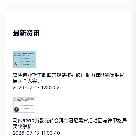
最新资讯
鲁伊迪亚斯美职联常规赛推射破门助力球队锁定胜局
展现个人实力
2026-07-17 12:01:02
马内3200万欧元转会拜仁慕尼黑背后动因与德甲格局
变化解析
2026-07-17 11:03:40