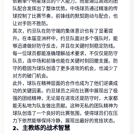
依赖单个明星球员的个人能力，而是通过高效的团
队配合发挥出了整体优势。中场球员通过精准的传
球控制了比赛节奏，前锋线的默契跑动与配合，也
让对手防不胜防。
其次，约旦队在防守端的集体意识也有了显著提
升。在本届亚洲杯中，约旦队面对多个强队时，能
够迅速做好防守反击，并且在关键时刻稳定防线。
每一位球员都能准确理解战术要求，不仅仅是防守
队员，连中场和前锋也能在关键时刻回撤支援。防
守的稳固为球队创造了更多进攻的机会，也减少了
对方的破门机会。
此外，球队在精神层面的合作也成为了他们逆袭成
功的关键因素。约旦球员之间在比赛中展现出了极
强的团结精神，无论是在进攻还是防守时，大家都
能无私地为队友做出贡献。这种无私的团队精神为
球队创造了一个良好的比赛氛围，使得球员们在压
力下依然能够保持冷静，展现出最好的竞技状态。
2、主教练的战术智慧