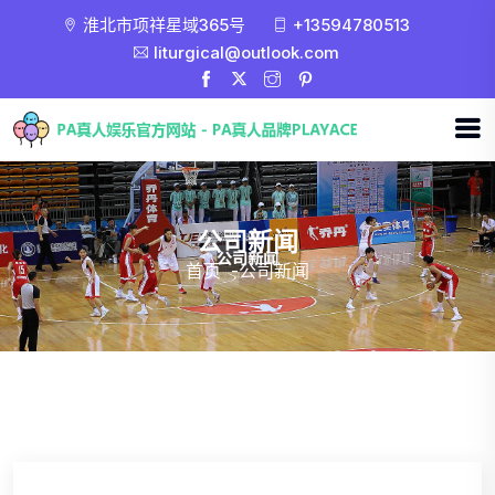
淮北市项祥星域365号
+13594780513
liturgical@outlook.com
公司新闻
首页
-
公司新闻