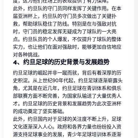
度，这为他们在场上的表现提供了有力保障。
此外，约旦队的守门员同样发挥了关键作用。在本
届亚洲杯上，约旦队的守门员多次做出了关键扑
救，帮助球队稳住了防线。特别是在与强敌对抗
时，守门员的稳定发挥无疑成为了球队的一大亮
点。约旦队员的个人爆发，不仅提升了球队的整体
实力，也让他们在面对强敌时，能够更加自信地应
对各种挑战。
4、约旦足球的历史背景与发展趋势
约旦足球的崛起并非一蹴而就，背后有着深厚的历
史积淀。从上世纪90年代起，约旦足球逐渐崭露头
角，尤其是在近几年，约旦足球在青训体系和俱乐
部联赛方面不断完善，为国家队输送了大量优秀人
才。约旦足球的历史背景和发展趋势为此次亚洲杯
的成功奠定了坚实基础。
此外，约旦国内对于足球的关注度不断上升，足球
文化逐渐深入人心。政府和各界力量也纷纷投入资
源支持足球事业的发展，青少年足球培训体系逐渐