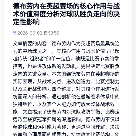
德布劳内在英超赛场的核心作用与战
术价值深度分析对球队胜负走向的决
定性影响
2026-06-02 15:53:55
文章摘要的内容：德布劳内作为英超赛场最具统治
力的中场球员之一，其核心作用与战术价值早已超
越传统“组织者”的单一定位。他既是比赛节奏的掌
控者，也是进攻体系的发动机，更是决定比赛胜负
走向的关键变量。本文围绕德布劳内在英超赛场的
实际表现，从战术支点、进攻创造力、比赛控制力
以及关键战影响力四个维度，对其核心作用进行系
统而深入的分析。通过剖析他在曼城战术体系中的
独特地位，以及其个人能力如何放大整体战术效
能，文章揭示了德布劳内对球队攻防平衡、比赛走
势乃至联赛冠军归属的深远影响。德布劳内不仅以
精准传球和远射能力著称，更通过空间理解、决策
效率和心理层面的领导力，持续改变比赛结构，使