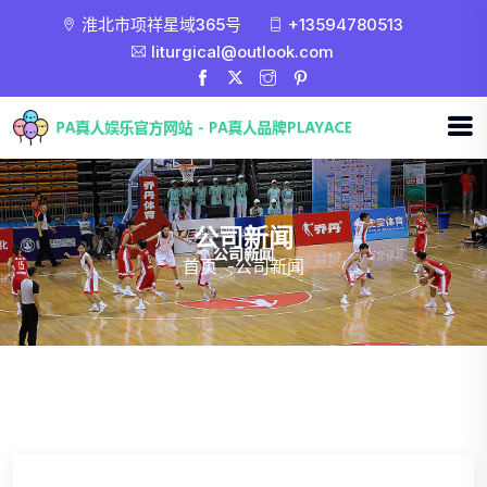
淮北市项祥星域365号
+13594780513
liturgical@outlook.com
公司新闻
首页
-
公司新闻