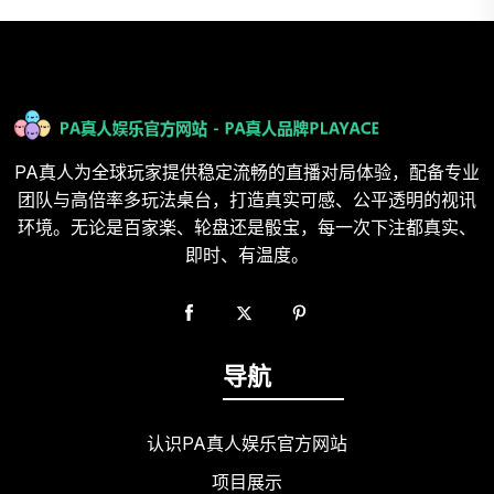
PA真人为全球玩家提供稳定流畅的直播对局体验，配备专业
团队与高倍率多玩法桌台，打造真实可感、公平透明的视讯
环境。无论是百家楽、轮盘还是骰宝，每一次下注都真实、
即时、有温度。
导航
认识PA真人娱乐官方网站
项目展示