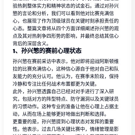
验热刺整体实力和精神状态的试金石。通过对孙兴
慜的言论和分析，我们可以看到他对比赛充满信
心，也展现了作为顶级球员在关键时刻承担责任的
心态。整篇文章将从四个方面详细阐述孙兴慜的观
点及其对热刺争四形势的影响，并最终总结其信心
背后的深层含义。
1、孙兴慜的赛前心理状态
孙兴慜在赛前采访中表示，他对即将迎战阿斯顿维
拉的比赛充满信心，这种信心源自于他对自己和队
友能力的充分认可。他认为，在赛季末阶段，保持
冷静和专注比任何战术布置都更为关键。
此外，孙兴慜透露自己已经对对手进行了深入研
究，包括对方的阵型特点、防守漏洞以及关键球员
的习惯动作。这种专业的准备让他在心理上占据主
动，从而在场上能够更好地做出判断和选择。
更重要的是，孙兴慜提到心理状态对发挥的重要
性。他表示，过去几场关键比赛中，情绪管理是影