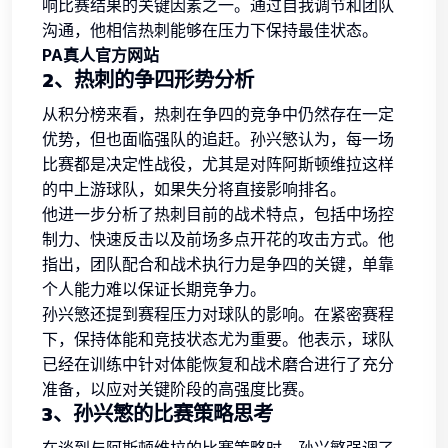
响比赛结果的关键因素之一。通过自我调节和团队
沟通，他相信热刺能够在压力下保持最佳状态。
PA真人官方网站
2、热刺的争四形势分析
从积分榜来看，热刺在争四的竞争中仍然存在一定
优势，但也面临强队的追赶。孙兴慜认为，每一场
比赛都是决定性战役，尤其是对阵阿斯顿维拉这样
的中上游球队，如果失分将直接影响排名。
他进一步分析了热刺目前的战术特点，包括中场控
制力、快速反击以及前场多点开花的攻击方式。他
指出，团队配合和战术执行力是争四的关键，单靠
个人能力难以保证长期竞争力。
孙兴慜还提到赛程压力对球队的影响。在紧密赛程
下，保持体能和竞技状态尤为重要。他表示，球队
已经在训练中针对体能恢复和战术磨合进行了充分
准备，以应对关键阶段的高强度比赛。
3、孙兴慜的比赛策略思考