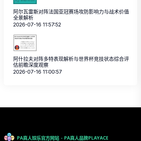
阿尔瓦雷斯对阵法国亚冠赛场攻防影响力与战术价值
全景解析
2026-07-16 11:57:52
阿什拉夫对阵多特表现解析与世界杯竞技状态综合评
估前瞻深度观察
2026-07-16 11:00:57