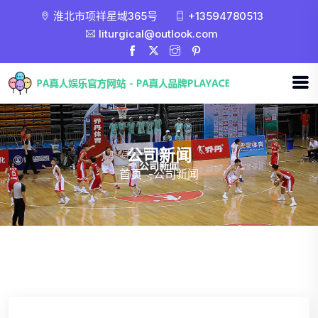
淮北市项祥星域365号
+13594780513
liturgical@outlook.com
公司新闻
首页
-
公司新闻