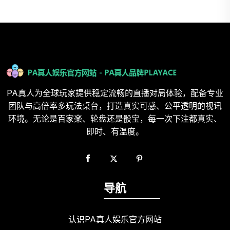
PA真人为全球玩家提供稳定流畅的直播对局体验，配备专业
团队与高倍率多玩法桌台，打造真实可感、公平透明的视讯
环境。无论是百家楽、轮盘还是骰宝，每一次下注都真实、
即时、有温度。
导航
认识PA真人娱乐官方网站