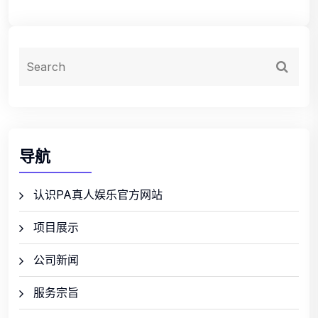
导航
认识PA真人娱乐官方网站
项目展示
公司新闻
服务宗旨