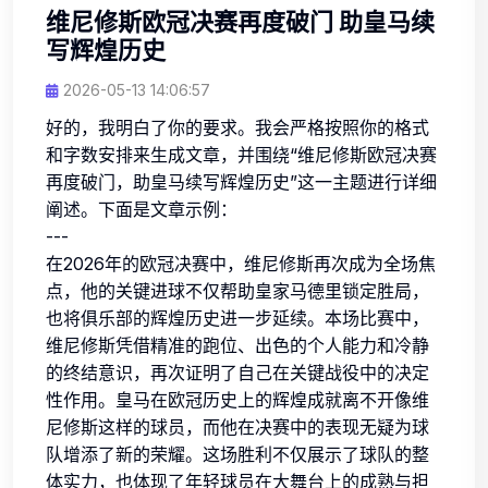
维尼修斯欧冠决赛再度破门 助皇马续
写辉煌历史
2026-05-13 14:06:57
好的，我明白了你的要求。我会严格按照你的格式
和字数安排来生成文章，并围绕“维尼修斯欧冠决赛
再度破门，助皇马续写辉煌历史”这一主题进行详细
阐述。下面是文章示例：
---
在2026年的欧冠决赛中，维尼修斯再次成为全场焦
点，他的关键进球不仅帮助皇家马德里锁定胜局，
也将俱乐部的辉煌历史进一步延续。本场比赛中，
维尼修斯凭借精准的跑位、出色的个人能力和冷静
的终结意识，再次证明了自己在关键战役中的决定
性作用。皇马在欧冠历史上的辉煌成就离不开像维
尼修斯这样的球员，而他在决赛中的表现无疑为球
队增添了新的荣耀。这场胜利不仅展示了球队的整
体实力，也体现了年轻球员在大舞台上的成熟与担