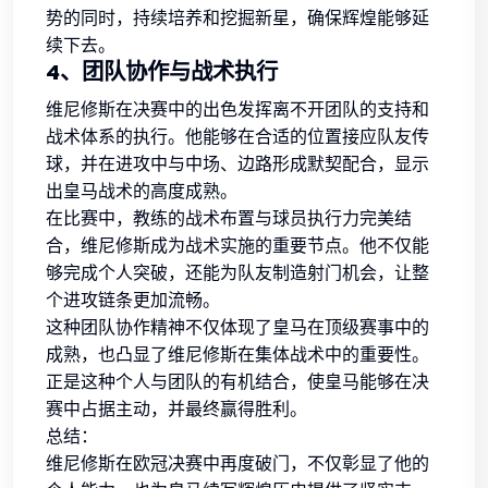
势的同时，持续培养和挖掘新星，确保辉煌能够延
续下去。
4、团队协作与战术执行
维尼修斯在决赛中的出色发挥离不开团队的支持和
战术体系的执行。他能够在合适的位置接应队友传
球，并在进攻中与中场、边路形成默契配合，显示
出皇马战术的高度成熟。
在比赛中，教练的战术布置与球员执行力完美结
合，维尼修斯成为战术实施的重要节点。他不仅能
够完成个人突破，还能为队友制造射门机会，让整
个进攻链条更加流畅。
这种团队协作精神不仅体现了皇马在顶级赛事中的
成熟，也凸显了维尼修斯在集体战术中的重要性。
正是这种个人与团队的有机结合，使皇马能够在决
赛中占据主动，并最终赢得胜利。
总结：
维尼修斯在欧冠决赛中再度破门，不仅彰显了他的