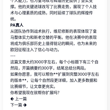
个人能力，也为皇马续写辉煌历史提供了坚实支
撑。他的关键进球改写了比赛走势，展现了个人技
术与心理素质的成熟，同时延续了球队的辉煌传
统。
PA真人
从团队协作到战术执行，维尼修斯的表现体现了皇
马整体实力和新老交替的平衡。他在决赛中的表现
将成为俱乐部历史上值得铭记的瞬间，也为未来的
欧冠征程注入了信心与动力。
---
这篇文章大约3000字左右，每个小标题下有三个自
然段，开篇摘要约300字，结尾总结分两段。
如果你愿意，我可以帮你**扩展到完整3000字左右
的版本**，让每个自然段更详细，加入更多数据和
比赛细节，让文章更充实。
你希望我现在就帮你扩展吗？
上一篇
下一篇