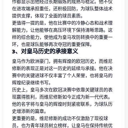
作都显示出他经过长期锻炼的成熟与稳定。他不仅
在进攻端承担重任，还积极回防，为球队整体战术
提供支撑，体现了全面的球员素质。
更值得一提的是，他在比赛中的冷静心态和战术理
解能力，让他能够在高压环境下保持清晰思路。这
样的综合能力，使他成为皇马攻防转换中的重要一
环，也是球队能够再次夺冠的重要保障。
3、对皇马历史的承接意义
皇马作为欧洲豪门，拥有辉煌的欧冠历史，而维尼
修斯的表现正是对这一历史的延续与承接。他在决
赛中的关键进球不仅丰富了个人荣誉，也将皇马的
辉煌纪录继续书写。
历史上，皇马多次在欧冠决赛中依靠关键球员的表
现赢得胜利，而维尼修斯如今正成为新一代代表。
他的名字将与皇马的辉煌时刻紧密联系，为球队历
史增添新的篇章。
更重要的是，维尼修斯的成功不仅激励了现役球
员，也为青年球员树立榜样，让皇马在保持传统优